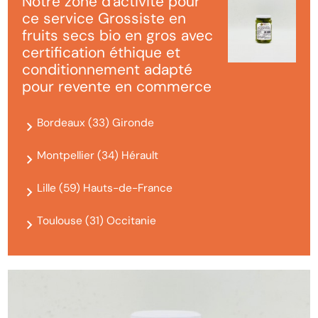
Notre zone d'activité pour
ce service Grossiste en
fruits secs bio en gros avec
certification éthique et
conditionnement adapté
pour revente en commerce
Bordeaux (33) Gironde
Montpellier (34) Hérault
Lille (59) Hauts-de-France
Toulouse (31) Occitanie