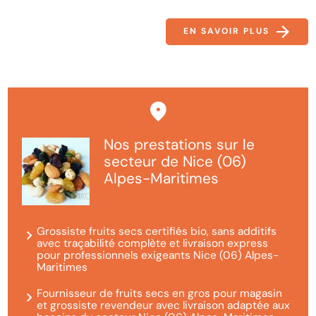
EN SAVOIR PLUS
Nos prestations sur le
secteur de Nice (06)
Alpes-Maritimes
Grossiste fruits secs certifiés bio, sans additifs
avec traçabilité complète et livraison express
pour professionnels exigeants Nice (06) Alpes-
Maritimes
Fournisseur de fruits secs en gros pour magasin
et grossiste revendeur avec livraison adaptée aux