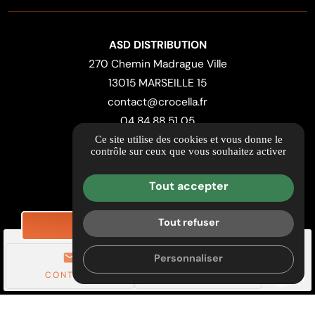
ASD DISTRIBUTION
270 Chemin Madrague Ville
13015 MARSEILLE 15
contact@crocella.fr
04 84 88 51 05
Ce site utilise des cookies et vous donne le
contrôle sur ceux que vous souhaitez activer
ITINÉRAIRE
Guide local
Tout accepter
Informations complémentaires
Mentions légales
Tout refuser
DEMANDE DE TARIF
Politique de confidentialité
mail
call
Personnaliser
Gestion des cookies
CONTACT
TÉL.