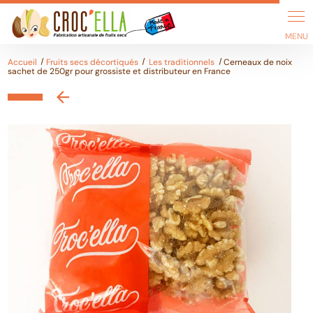
Panneau de gestion des cookies
Accueil
Fruits secs décortiqués
Les traditionnels
Cerneaux de noix
sachet de 250gr pour grossiste et distributeur en France