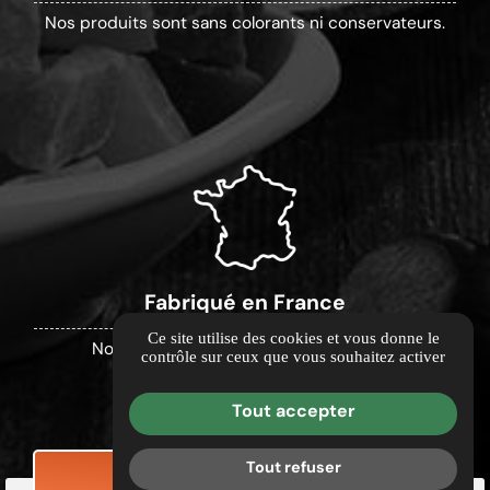
Nos produits sont sans colorants ni conservateurs.
Fabriqué en France
Ce site utilise des cookies et vous donne le
Nos produits sont fabriqués en France.
contrôle sur ceux que vous souhaitez activer
Tout accepter
Tout refuser
CONTACTEZ-NOUS
DEMANDE DE TARIF