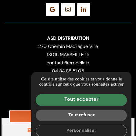
ASD DISTRIBUTION
270 Chemin Madrague Ville
13015 MARSEILLE 15
contact@crocella.fr
04 84 88 51 05
Ce site utilise des cookies et vous donne le
contrôle sur ceux que vous souhaitez activer
ITINÉRAIRE
Guide local
Tout accepter
Informations complémentaires
Mentions légales
Tout refuser
DEMANDE DE TARIF
Politique de confidentialité
mail
call
Personnaliser
Gestion des cookies