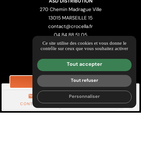
ASD DISTRIBUTION
270 Chemin Madrague Ville
13015 MARSEILLE 15
contact@crocella.fr
04 84 88 51 05
Ce site utilise des cookies et vous donne le
contrôle sur ceux que vous souhaitez activer
ITINÉRAIRE
Guide local
Tout accepter
Informations complémentaires
Mentions légales
Tout refuser
DEMANDE DE TARIF
Politique de confidentialité
mail
call
Personnaliser
Gestion des cookies
CONTACT
TÉL.